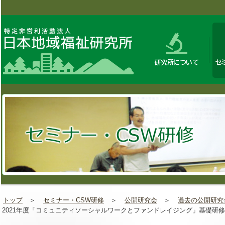
研究所について
セ
トップ
＞
セミナー・CSW研修
＞
公開研究会
＞
過去の公開研究
2021年度「コミュニティソーシャルワークとファンドレイジング」基礎研