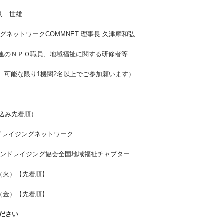
呉 世雄
トワークCOMMNET 理事長 久津摩和弘
連のＮＰＯ職員、地域福祉に関する研修者等
な限り1機関2名以上でご参加願います）
込み先着順）
ドレイジングネットワーク
ァンドレイジング協会全国地域福祉チャプター
8日（火）【先着順】
0日（金）【先着順】
ださい