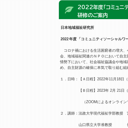
2022年度「コミュニ
研修のご案内
日本地域福祉研究所
2022
年度
「コミュニティソーシャルワ
コロナ禍における生活困窮者の増大、
会、地域福祉関連のＮＰＯにおいて自主
情勢下において、社会福祉協議会や地域
め、自主財源の確保に本気で取り組む組
１．日時：【Ａ日程】2022年11月18日（金
【Ｂ日程】2023年 2月 21日（火）、
（ZOOMによるオンラインで
２．講師：法政大学現代福祉学部教授 
山口県立大学准教授 長